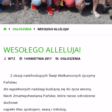
STRONA
OGŁOSZENIA
WESOŁEGO ALLELUJA!
GŁÓWNA
WESOŁEGO ALLELUJA!
WTZ
14 KWIETNIA 2017
OGŁOSZENIA
Z okazji nadchodzących Świąt Wielkanocnych życzymy
Państwu
dni wypełnionych nadzieją budzącej się do życia wiosny.
Niech Zmartwychwstania Pańskie, które niesie odrodzenie
duchowe
napełni Was spokojem, wiarą i miłością,