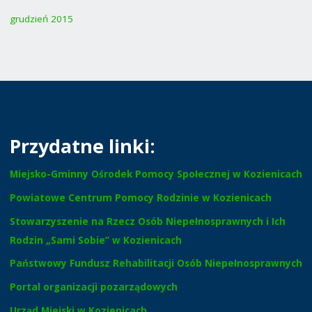
grudzień 2015
Przydatne linki:
Miejsko-Gminny Ośrodek Pomocy Społecznej w Kozienicach
Powiatowe Centrum Pomocy Rodzinie w Kozienicach
Stowarzyszenie na Rzecz Osób Niepełnosprawnych i Ich
Rodzin „Sami Sobie” w Kozienicach
Państwowy Fundusz Rehabilitacji Osób Niepełnosprawnych
Portal organizacji pozarządowych
Urząd Miejski w Kozienicach