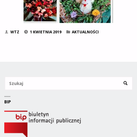
WTZ
1 KWIETNIA 2019
AKTUALNOŚCI
Sz
SZUKA
BIP