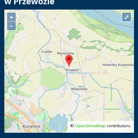
w Przewozie
+
⤢
−
©
OpenStreetMap
contributors.