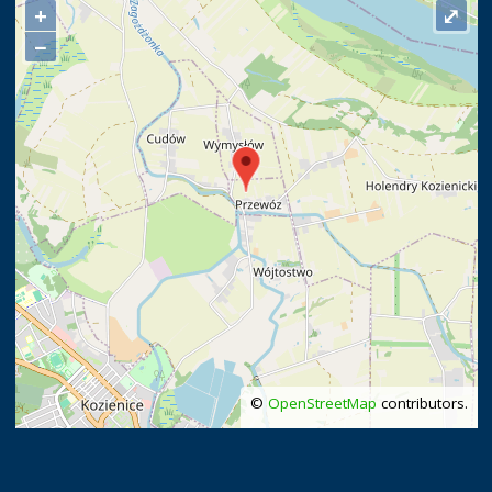
+
⤢
−
©
OpenStreetMap
contributors.