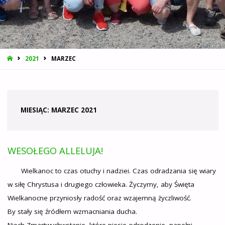
STRONA
2021
MARZEC
GŁÓWNA
MIESIĄC:
MARZEC 2021
WESOŁEGO ALLELUJA!
Wielkanoc to czas otuchy i nadziei. Czas odradzania się wiary
w siłę Chrystusa i drugiego człowieka. Życzymy, aby Święta
Wielkanocne przyniosły radość oraz wzajemną życzliwość.
By stały się źródłem wzmacniania ducha.
Niech Zmartwychwstanie, które niesie odrodzenie, napełni