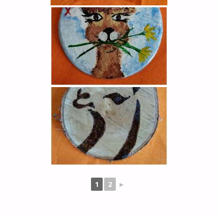
1
2
►