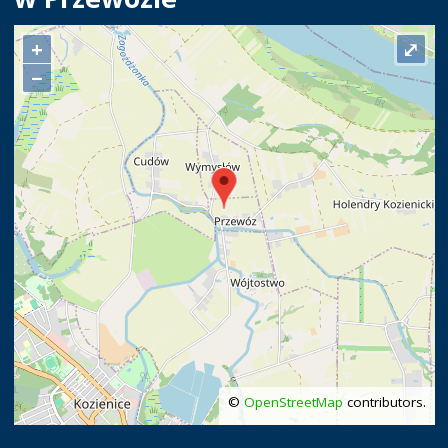
+
⤢
−
©
OpenStreetMap
contributors.