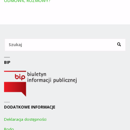
ODMÓWIĆ ROZMOWY?
Sz
SZUKA
BIP
DODATKOWE INFORMACJE
Deklaracja dostępności
Rodo