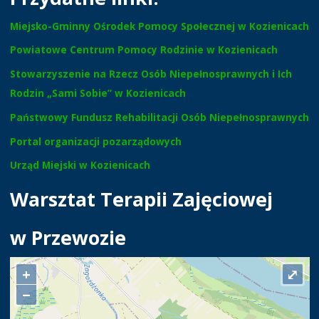
Miejsko-Gminny Ośrodek Pomocy Społecznej w Kozienicach
Powiatowe Centrum Pomocy Rodzinie w Kozienicach
Stowarzyszenie na Rzecz Osób Niepełnosprawnych i Ich
Rodzin „Sami Sobie” w Kozienicach
Państwowy Fundusz Rehabilitacji Osób Niepełnosprawnych
Portal organizacji pozarządowych
Urząd Miejski w Kozienicach
Warsztat Terapii Zajęciowej
w Przewozie
+
⤢
−