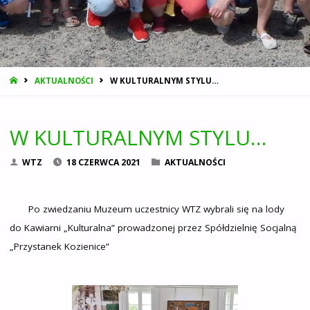
STRONA
AKTUALNOŚCI
W KULTURALNYM STYLU…
GŁÓWNA
W KULTURALNYM STYLU…
WTZ
18 CZERWCA 2021
AKTUALNOŚCI
Po zwiedzaniu Muzeum uczestnicy WTZ wybrali się na lody
do Kawiarni „Kulturalna” prowadzonej przez Spółdzielnię Socjalną
„Przystanek Kozienice”