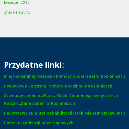
kwiecień 2016
grudzień 2015
Przydatne linki:
Miejsko-Gminny Ośrodek Pomocy Społecznej w Kozienicach
Powiatowe Centrum Pomocy Rodzinie w Kozienicach
Stowarzyszenie na Rzecz Osób Niepełnosprawnych i Ich
Rodzin „Sami Sobie” w Kozienicach
Państwowy Fundusz Rehabilitacji Osób Niepełnosprawnych
Portal organizacji pozarządowych