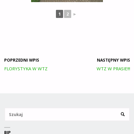
1
2
►
POPRZEDNI WPIS
NASTĘPNY WPIS
FLORYSTYKA W WTZ
WTZ W PRASIE!!!
Sz
SZUKA
BIP