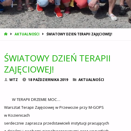
STRONA
AKTUALNOŚCI
ŚWIATOWY DZIEŃ TERAPII ZAJĘCIOWEJ!
GŁÓWNA
ŚWIATOWY DZIEŃ TERAPII
ZAJĘCIOWEJ!
WTZ
18 PAŹDZIERNIKA 2019
AKTUALNOŚCI
W TERAPII DRZEMIE MOC…
Warsztat Terapii Zajęciowej w Przewozie przy M-GOPS
w Kozienicach
serdecznie zaprasza przedstawicieli instytucji pracujących
z dziećmi i osobami niepełnosprawnymi oraz wszystkich