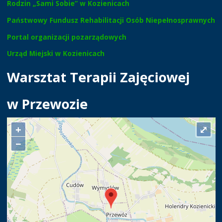
Rodzin „Sami Sobie” w Kozienicach
Państwowy Fundusz Rehabilitacji Osób Niepełnosprawnych
Portal organizacji pozarządowych
Urząd Miejski w Kozienicach
Warsztat Terapii Zajęciowej
w Przewozie
+
⤢
−