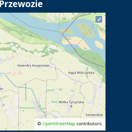
 Przewozie
⤢
©
OpenStreetMap
contributors.