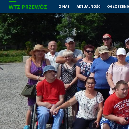
WTZ PRZEWÓZ
O NAS
AKTUALNOŚCI
OGŁOSZENI
Przejdź
do
treści