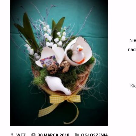
Ni
nad
Ki
WTZ
30 MARCA 2018
OGŁOSZENIA