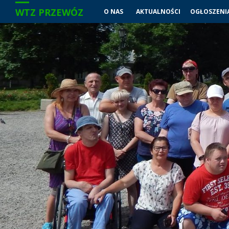
WTZ PRZEWÓZ
O NAS
AKTUALNOŚCI
OGŁOSZENI
Przejdź
do
treści