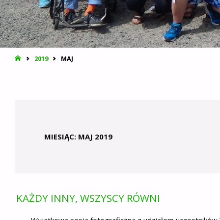
STRONA
2019
MAJ
GŁÓWNA
MIESIĄC:
MAJ 2019
KAŻDY INNY, WSZYSCY RÓWNI
Wyjątkowa sesja fotograficzna z udziałem uczestnikó