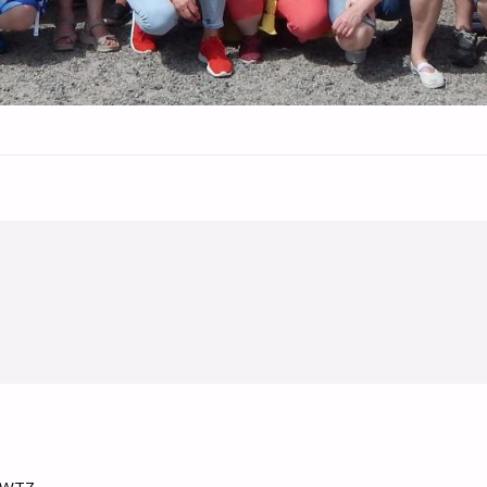
w WTZ…