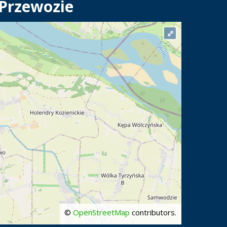
 Przewozie
⤢
©
OpenStreetMap
contributors.