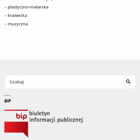
– plastyczno-malarska
– krawiecka
– muzyczna
Sz
SZUKA
BIP