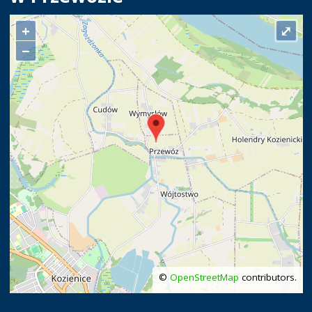
+
⤢
−
©
OpenStreetMap
contributors.