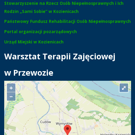
Stowarzyszenie na Rzecz Osób Niepełnosprawnych i Ich
Rodzin „Sami Sobie” w Kozienicach
Państwowy Fundusz Rehabilitacji Osób Niepełnosprawnych
Portal organizacji pozarządowych
Urząd Miejski w Kozienicach
Warsztat Terapii Zajęciowej
w Przewozie
+
⤢
−