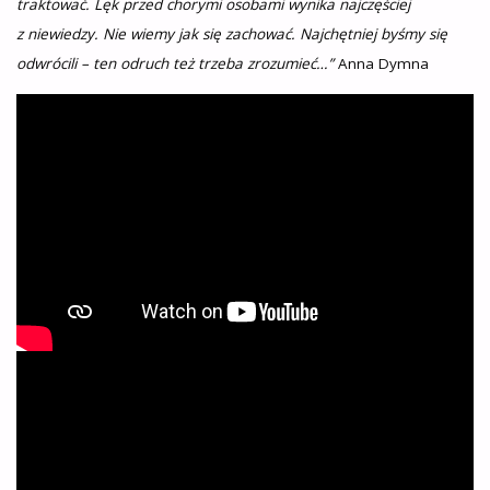
traktować. Lęk przed chorymi osobami wynika najczęściej
z niewiedzy. Nie wiemy jak się zachować. Najchętniej byśmy się
odwrócili – ten odruch też trzeba zrozumieć…”
Anna Dymna