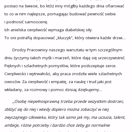
postaci na świecie, bo któż inny mógłby każdego dnia ofiarować
to co w nim najlepsze, pomagając budować pewność siebie
i podnosić samoocenę.
Ich anielska cierpliwość wymaga diabelskiej siły.
To oni potrafią dopasować „kluczyk”, który otwiera każde drzwi…
Drodzy Pracownicy naszego warsztatu w tym szczególnym
dniu życzymy takich myśli i marzeń, które dają się urzeczywistnić.
Pięknych i szlachetnych pomysłów, które podszeptuje serce.
Cierpliwości i wytrwałości, aby praca zrodziła wiele szlachetnych
owoców. Za cierpliwość i empatię, za naukę i trud jaki jest
wkładany, za rozmowy i pomoc dzisiaj dziękujemy…
„Osobę niepełnosprawną trzeba przede wszystkim dostrzec,
zbliżyć się do niej i wtedy dopiero można zobaczyć w niej
zwyczajnego człowieka, który tak samo jak my, ma uczucia, talent,
ambicje, różne potrzeby i bardzo chce żeby go normalnie