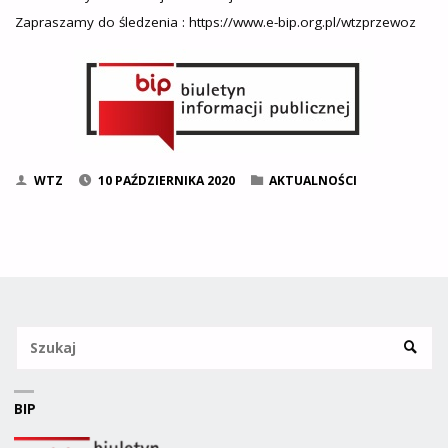
Zapraszamy do śledzenia : https://www.e-bip.org.pl/wtzprzewoz
WTZ
10 PAŹDZIERNIKA 2020
AKTUALNOŚCI
Sz
SZUKA
BIP