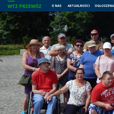
WTZ PRZEWÓZ
O NAS
AKTUALNOŚCI
OGŁOSZENI
Przejdź
do
treści