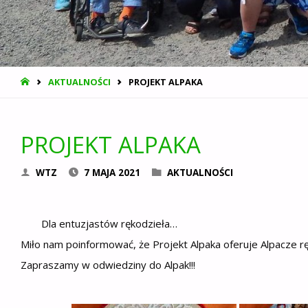
STRONA
AKTUALNOŚCI
PROJEKT ALPAKA
GŁÓWNA
PROJEKT ALPAKA
WTZ
7 MAJA 2021
AKTUALNOŚCI
Dla entuzjastów rękodzieła…
Miło nam poinformować, że Projekt Alpaka oferuje Alpacze 
Zapraszamy w odwiedziny do Alpak!!!