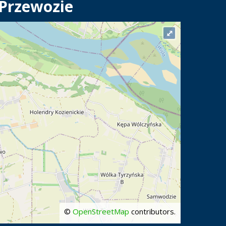
 Przewozie
⤢
©
OpenStreetMap
contributors.