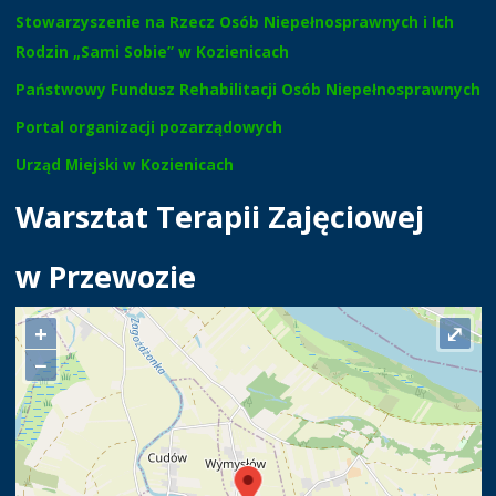
Stowarzyszenie na Rzecz Osób Niepełnosprawnych i Ich
Rodzin „Sami Sobie” w Kozienicach
Państwowy Fundusz Rehabilitacji Osób Niepełnosprawnych
Portal organizacji pozarządowych
Urząd Miejski w Kozienicach
Warsztat Terapii Zajęciowej
w Przewozie
+
⤢
−