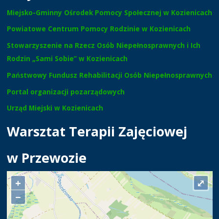
Miejsko-Gminny Ośrodek Pomocy Społecznej w Kozienicach
Powiatowe Centrum Pomocy Rodzinie w Kozienicach
Stowarzyszenie na Rzecz Osób Niepełnosprawnych i Ich
Rodzin „Sami Sobie” w Kozienicach
Państwowy Fundusz Rehabilitacji Osób Niepełnosprawnych
Portal organizacji pozarządowych
Urząd Miejski w Kozienicach
Warsztat Terapii Zajęciowej
w Przewozie
+
⤢
−