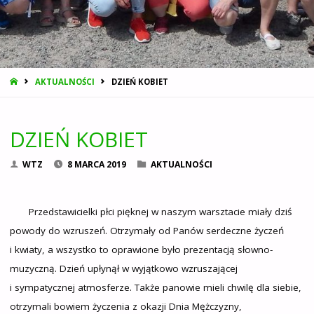
STRONA
AKTUALNOŚCI
DZIEŃ KOBIET
GŁÓWNA
DZIEŃ KOBIET
WTZ
8 MARCA 2019
AKTUALNOŚCI
Przedstawicielki płci pięknej w naszym warsztacie miały dziś
powody do wzruszeń. Otrzymały od Panów serdeczne życzeń
i kwiaty, a wszystko to oprawione było prezentacją słowno-
muzyczną. Dzień upłynął w wyjątkowo wzruszającej
i sympatycznej atmosferze. Także panowie mieli chwilę dla siebie,
otrzymali bowiem życzenia z okazji Dnia Mężczyzny,